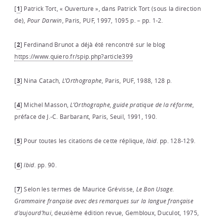
[
1
]
Patrick Tort, « Ouverture », dans Patrick Tort (sous la direction
de),
Pour Darwin
, Paris, PUF, 1997, 1095 p. – pp. 1-2.
[
2
]
Ferdinand Brunot a déjà été rencontré sur le blog
https://www.quiero.fr/spip.php?article399
[
3
]
Nina Catach,
L’Orthographe
, Paris, PUF, 1988, 128 p.
[
4
]
Michel Masson,
L’Orthographe
,
guide
pratique
de
la
réforme
,
préface de J.-C. Barbarant, Paris, Seuil, 1991, 190.
[
5
]
Pour toutes les citations de cette réplique,
Ibid.
pp. 128-129.
[
6
]
Ibid.
pp. 90.
[
7
]
Selon les termes de Maurice Grévisse,
Le Bon Usage.
Grammaire française avec des remarques sur la langue française
d’aujourd’hui
, deuxième édition revue, Gembloux, Duculot, 1975,