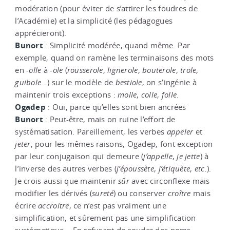
modération (pour éviter de s’attirer les foudres de
l’Académie) et la simplicité (les pédagogues
apprécieront).
Bunort
: Simplicité modérée, quand même. Par
exemple, quand on ramène les terminaisons des mots
en
-olle
à
-ole
(
rousserole
,
lignerole
,
bouterole
,
trole
,
guibole
…) sur le modèle de
bestiole
, on s’ingénie à
maintenir trois exceptions :
molle
,
colle
,
folle
.
Ogadep
: Oui, parce qu’elles sont bien ancrées
Bunort
: Peut-être, mais on ruine l’effort de
systématisation. Pareillement, les verbes
appeler
et
jeter
, pour les mêmes raisons, Ogadep, font exception
par leur conjugaison qui demeure (
j’appelle
,
je
jette
) à
l’inverse des autres verbes (
j’époussète
,
j’étiquète
,
etc.
).
Je crois aussi que maintenir
sûr
avec circonflexe mais
modifier les dérivés (
sureté
) ou conserver
croître
mais
écrire
accroitre
, ce n’est pas vraiment une
simplification, et sûrement pas une simplification