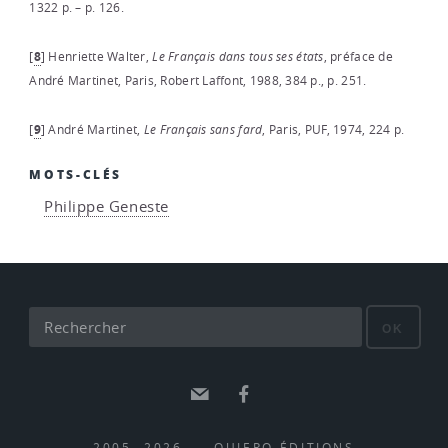
1322 p. – p. 126.
[
8
]
Henriette Walter,
Le
Français
dans
tous
ses
états
, préface de
André Martinet, Paris, Robert Laffont, 1988, 384 p., p. 251.
[
9
]
André Martinet,
Le Français sans fard
, Paris, PUF, 1974, 224 p.
MOTS-CLÉS
Philippe Geneste
OK
E-mail
Facebook
2005- 2026 — QUIERO ÉDITIONS