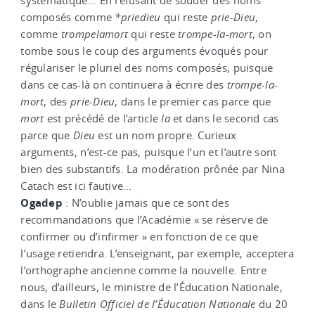
systématique... En refusant de souder des noms
composés comme
*priedieu
qui reste
prie
-
Dieu
,
comme
trompelamort
qui reste
trompe
-
la
-
mort
, on
tombe sous le coup des arguments évoqués pour
régulariser le pluriel des noms composés, puisque
dans ce cas-là on continuera à écrire des
trompe
-
la
-
mort
, des
prie
-
Dieu
, dans le premier cas parce que
mort
est précédé de l’article
la
et dans le second cas
parce que
Dieu
est un nom propre. Curieux
arguments, n’est-ce pas, puisque l’un et l’autre sont
bien des substantifs. La modération prônée par Nina
Catach est ici fautive…
Ogadep
: N’oublie jamais que ce sont des
recommandations que l’Académie « se réserve de
confirmer ou d’infirmer » en fonction de ce que
l’usage retiendra. L’enseignant, par exemple, acceptera
l’orthographe ancienne comme la nouvelle. Entre
nous, d’ailleurs, le ministre de l’Éducation Nationale,
dans le
Bulletin Officiel de l’Éducation Nationale
du 20