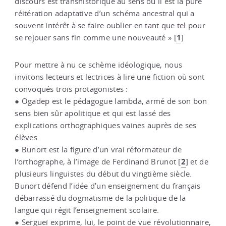
discours est transhistorique au sens où il est la pure
réitération adaptative d’un schéma ancestral qui a
souvent intérêt à se faire oublier en tant que tel pour
1
se rejouer sans fin comme une nouveauté »
[
]
Pour mettre à nu ce schème idéologique, nous
invitons lecteurs et lectrices à lire une fiction où sont
convoqués trois protagonistes :
● Ogadep est le pédagogue lambda, armé de son bon
sens bien sûr apolitique et qui est lassé des
explications orthographiques vaines auprès de ses
élèves.
● Bunort est la figure d’un vrai réformateur de
2
l’orthographe, à l’image de Ferdinand Brunot
[
]
et de
plusieurs linguistes du début du vingtième siècle.
Bunort défend l’idée d’un enseignement du français
débarrassé du dogmatisme de la politique de la
langue qui régit l’enseignement scolaire.
● Sergueï exprime, lui, le point de vue révolutionnaire,