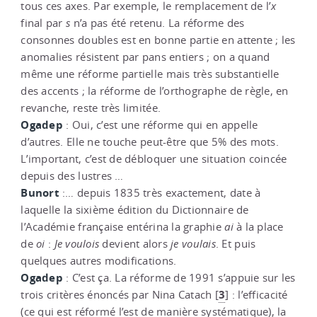
tous ces axes. Par exemple, le remplacement de l’
x
final par
s
n’a pas été retenu. La réforme des
consonnes doubles est en bonne partie en attente ; les
anomalies résistent par pans entiers ; on a quand
même une réforme partielle mais très substantielle
des accents ; la réforme de l’orthographe de règle, en
revanche, reste très limitée.
Ogadep
: Oui, c’est une réforme qui en appelle
d’autres. Elle ne touche peut-être que 5% des mots.
L’important, c’est de débloquer une situation coincée
depuis des lustres …
Bunort
:… depuis 1835 très exactement, date à
laquelle la sixième édition du Dictionnaire de
l’Académie française entérina la graphie
ai
à la place
de
oi
:
Je
voulois
devient alors
je
voulais
. Et puis
quelques autres modifications.
Ogadep
: C’est ça. La réforme de 1991 s’appuie sur les
3
trois critères énoncés par Nina Catach
[
]
: l’efficacité
(ce qui est réformé l’est de manière systématique), la