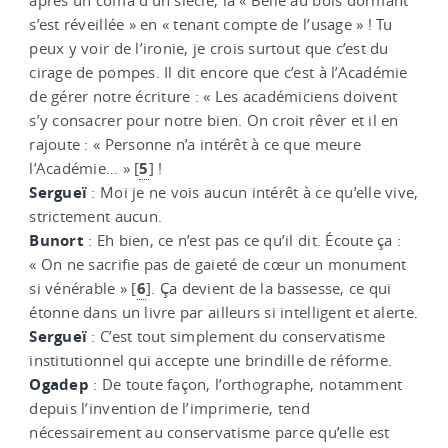
après un coma d’un siècle, la « Belle au bois dormant
s’est réveillée » en « tenant compte de l’usage » ! Tu
peux y voir de l’ironie, je crois surtout que c’est du
cirage de pompes. Il dit encore que c’est à l’Académie
de gérer notre écriture : « Les académiciens doivent
s’y consacrer pour notre bien. On croit rêver et il en
rajoute : « Personne n’a intérêt à ce que meure
5
l’Académie… »
[
]
!
Sergueï
: Moi je ne vois aucun intérêt à ce qu’elle vive,
strictement aucun.
Bunort
: Eh bien, ce n’est pas ce qu’il dit. Écoute ça :
« On ne sacrifie pas de gaieté de cœur un monument
6
si vénérable »
[
]
. Ça devient de la bassesse, ce qui
étonne dans un livre par ailleurs si intelligent et alerte.
Sergueï
: C’est tout simplement du conservatisme
institutionnel qui accepte une brindille de réforme.
Ogadep
: De toute façon, l’orthographe, notamment
depuis l’invention de l’imprimerie, tend
nécessairement au conservatisme parce qu’elle est