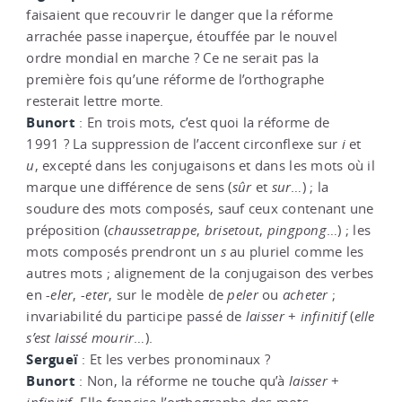
faisaient que recouvrir le danger que la réforme
arrachée passe inaperçue, étouffée par le nouvel
ordre mondial en marche ? Ce ne serait pas la
première fois qu’une réforme de l’orthographe
resterait lettre morte.
Bunort
: En trois mots, c’est quoi la réforme de
1991 ? La suppression de l’accent circonflexe sur
i
et
u
, excepté dans les conjugaisons et dans les mots où il
marque une différence de sens (
sûr
et
sur
…) ; la
soudure des mots composés, sauf ceux contenant une
préposition (
chaussetrappe
,
brisetout
,
pingpong
…) ; les
mots composés prendront un
s
au pluriel comme les
autres mots ; alignement de la conjugaison des verbes
en
-eler
,
-eter
, sur le modèle de
peler
ou
acheter
;
invariabilité du participe passé de
laisser
+
infinitif
(
elle
s’est
laissé
mourir
…).
Sergueï
: Et les verbes pronominaux ?
Bunort
: Non, la réforme ne touche qu’à
laisser
+