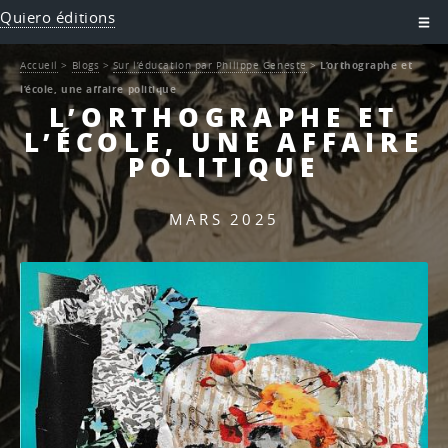
Quiero éditions
Accueil
>
Blogs
>
Sur l’éducation par Philippe Geneste
>
L’orthographe et
l’école, une affaire politique
L’ORTHOGRAPHE ET
L’ÉCOLE, UNE AFFAIRE
POLITIQUE
MARS 2025