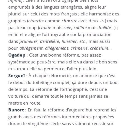
infinitif
. Elle francise l’orthographe des mots
empruntés à des langues étrangères, aligne leur
pluriel sur celui des mots français ; elle harmonise des
graphies (
charriot
comme
charrue
avec deux
-r-
) mais
pas beaucoup (
chatte
mais
rate
,
colline
mais
bolide
…) ;
enfin elle aligne l’orthographe sur la prononciation
dans
prunelier
,
dentelière
,
lunetier,
etc.
, mais aussi
pour
abrègement
,
allègrement
,
crèmerie
,
crènelure
…
Ogadep
: C’est une bonne réforme, pas assez
systématique peut-être, mais elle va dans le bon sens
et surtout elle va permettre d’aller plus loin.
Sergueï
: À chaque réformette, on annonce que c’est
le début du toilettage complet, ça dure depuis un bout
de temps. La réforme de l’orthographe, c’est une
voiture qui démarre tout le temps sans jamais se
mettre en route.
Bunort
: En fait, la réforme d’aujourd’hui reprend les
grands axes des réformes intermédiaires proposées
durant le vingtième siècle sans vraiment réussir sur