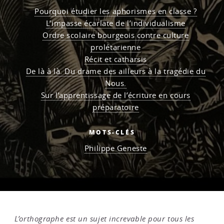
Pourquoi étudier les aphorismes en classe ?
L’impasse écarlate de l’individualisme
Ordre scolaire bourgeois contre culture
prolétarienne
Récit et catharsis
De là à là. Du drame des ailleurs à la tragédie du
Nous.
Sur l’apprentissage de l’écriture en cours
préparatoire
MOTS-CLÉS
Philippe Geneste
L’orthographe est un sujet increvable pour tous les