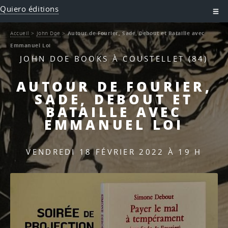
Quiero éditions
Accueil
>
John Doe
>
Autour de Fourier, Sade, Debout et Bataille avec
Emmanuel Loi
JOHN DOE BOOKS À COUSTELLET (84)
AUTOUR DE FOURIER,
SADE, DEBOUT ET
BATAILLE AVEC
EMMANUEL LOI
VENDREDI 18 FÉVRIER 2022 À 19 H