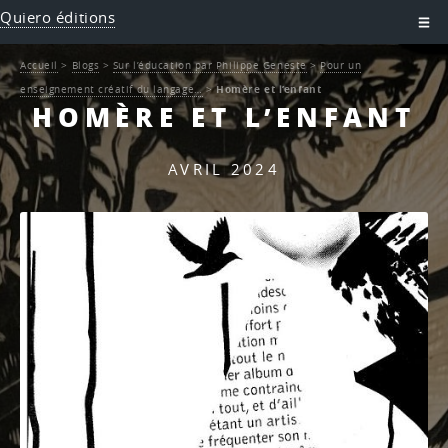
Quiero éditions
Accueil
>
Blogs
>
Sur l’éducation par Philippe Geneste
>
Pour un
enseignement créatif du langage…
>
Homère et l’enfant
HOMÈRE ET L’ENFANT
AVRIL 2024