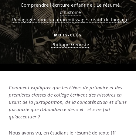
Comprendre l’écriture enfantine : Le résumé
d’histoire
Pédagogie pour un apprentissage créatif du langage
MOTS-CLÉS
Philippe Geneste
Comment expliquer que les élèves de primaire et des
premières classes de collège écrivent des histoires en
usant de la juxtaposition, de la concaténation et d’une
parataxie que l’abondance des « et…et » ne fait
qu’accentuer ?
1
Nous avons vu, en étudiant le résumé de texte
[
]