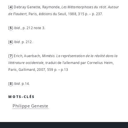
[
4
]
Debray Genette, Raymonde,
Les
Métamorphoses
du
récit
.
Autour
de
Flaubert
, Paris, éditions du Seuil, 1988, 315 p. – p. 237.
[
5
]
Ibid.
, p. 212 note 3.
[
6
]
Ibid.
p. 212.
[
7
]
Erich, Auerbach,
Mimésis.
La
représentation
de
la
réalité
dans
la
littérature
occidentale
, traduit de l’allemand par Cornelius Heim,
Paris, Gallimard, 2007, 559 p. – p.13
[
8
]
Ibid.
p.14.
MOTS-CLÉS
Philippe Geneste