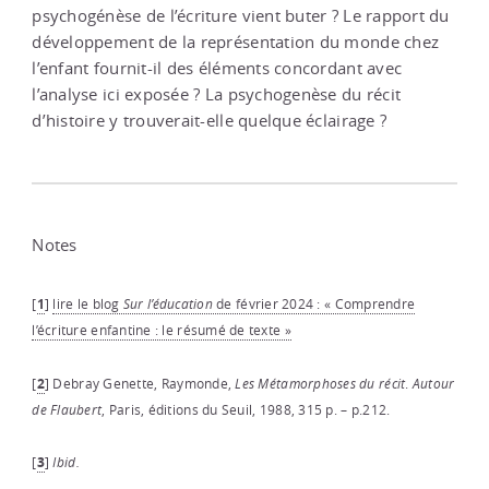
psychogénèse de l’écriture vient buter ? Le rapport du
développement de la représentation du monde chez
l’enfant fournit-il des éléments concordant avec
l’analyse ici exposée ? La psychogenèse du récit
d’histoire y trouverait-elle quelque éclairage ?
Notes
[
1
]
lire le blog
Sur
l’éducation
de février 2024 : « Comprendre
l’écriture enfantine : le résumé de texte »
[
2
]
Debray Genette, Raymonde,
Les
Métamorphoses
du
récit
.
Autour
de
Flaubert
, Paris, éditions du Seuil, 1988, 315 p. – p.212.
[
3
]
Ibid.