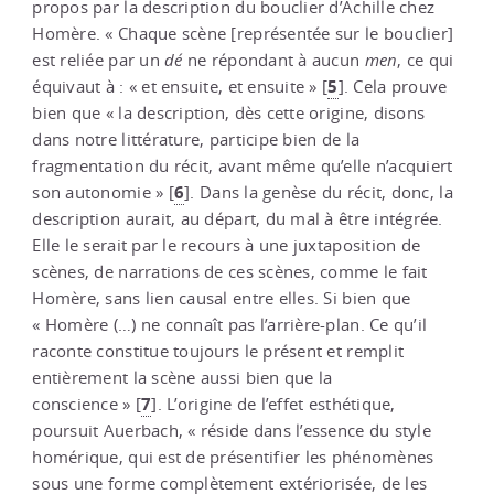
propos par la description du bouclier d’Achille chez
Homère. « Chaque scène [représentée sur le bouclier]
est reliée par un
dé
ne répondant à aucun
men
, ce qui
5
équivaut à : « et ensuite, et ensuite »
[
]
. Cela prouve
bien que « la description, dès cette origine, disons
dans notre littérature, participe bien de la
fragmentation du récit, avant même qu’elle n’acquiert
6
son autonomie »
[
]
. Dans la genèse du récit, donc, la
description aurait, au départ, du mal à être intégrée.
Elle le serait par le recours à une juxtaposition de
scènes, de narrations de ces scènes, comme le fait
Homère, sans lien causal entre elles. Si bien que
« Homère (…) ne connaît pas l’arrière-plan. Ce qu’il
raconte constitue toujours le présent et remplit
entièrement la scène aussi bien que la
7
conscience »
[
]
. L’origine de l’effet esthétique,
poursuit Auerbach, « réside dans l’essence du style
homérique, qui est de présentifier les phénomènes
sous une forme complètement extériorisée, de les