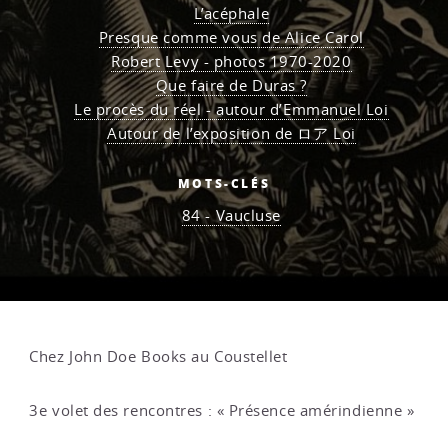
L’acéphale
Presque comme vous de Alice Carol
Robert Levy - photos 1970-2020
Que faire de Duras ?
Le procès du réel - autour d’Emmanuel Loi
Autour de l’exposition de ロア Loi
MOTS-CLÉS
84 - Vaucluse
Chez John Doe Books au Coustellet
3e volet des rencontres : « Présence amérindienne »