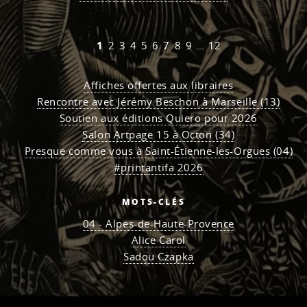
1
2
3
4
5
6
7
8
9
…
12
Affiches offertes aux libraires
Rencontre avec Jérémy Beschon à Marseille (13)
Soutien aux éditions Quiero pour 2026
Salon Artpage 15 à Octon (34)
Presque comme vous à Saint-Étienne-les-Orgues (04)
#printantifa 2026
MOTS-CLÉS
04 - Alpes-de-Haute-Provence
Alice Carol
Sadou Czapka