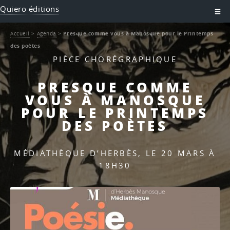
Quiero éditions
Accueil
>
Agenda
>
Presque comme vous à Manosque pour le Printemps
des poètes
PIÈCE CHORÉGRAPHIQUE
PRESQUE COMME
VOUS À MANOSQUE
POUR LE PRINTEMPS
DES POÈTES
MÉDIATHÈQUE D’HERBÈS, LE 20 MARS À
18H30